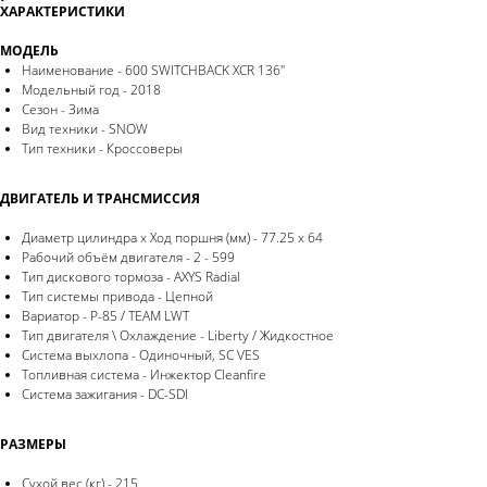
ХАРАКТЕРИСТИКИ
МОДЕЛЬ
Наименование - 600 SWITCHBACK XCR 136"
Модельный год - 2018
Сезон - Зима
Вид техники - SNOW
Тип техники - Кроссоверы
ДВИГАТЕЛЬ И ТРАНСМИССИЯ
Диаметр цилиндра x Ход поршня (мм) - 77.25 x 64
Рабочий объём двигателя - 2 - 599
Тип дискового тормоза - AXYS Radial
Тип системы привода - Цепной
Вариатор - P-85 / TEAM LWT
Тип двигателя \ Охлаждение - Liberty / Жидкостное
Система выхлопа - Одиночный, SC VES
Топливная система - Инжектор Cleanfire
Система зажигания - DC-SDI
РАЗМЕРЫ
Сухой вес (кг) - 215