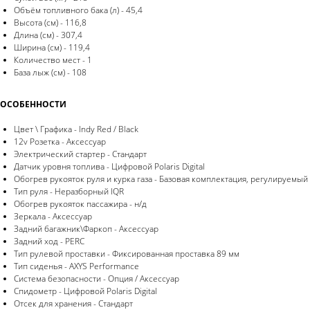
Объём топливного бака (л) - 45,4
Высота (см) - 116,8
Длина (см) - 307,4
Ширина (см) - 119,4
Количество мест - 1
База лыж (см) - 108
ОСОБЕННОСТИ
Цвет \ Графика - Indy Red / Black
12v Розетка - Аксессуар
Электрический стартер - Стандарт
Датчик уровня топлива - Цифровой Polaris Digital
Обогрев рукояток руля и курка газа - Базовая комплектация, регулируемый
Тип руля - Неразборный IQR
Обогрев рукояток пассажира - н/д
Зеркала - Аксессуар
Задний багажник\Фаркоп - Аксессуар
Задний ход - PERC
Тип рулевой проставки - Фиксированная проставка 89 мм
Тип сиденья - AXYS Performance
Система безопасности - Опция / Аксессуар
Спидометр - Цифровой Polaris Digital
Отсек для хранения - Стандарт