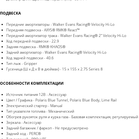
ПОДВЕСКА
Передние амортизаторы - Walker Evans Racing® Velocity Hi-Lo
Передняя подвеска - AXYS® RMK® React™
Передний амортизатор трака - Walker Evans Racing® 2" Velocity Hi-Lo
Ход передней подвески - 22.9
Задняя подвеска - RMK® KHAOS®
Задний амортизатор - Walker Evans Racing® Velocity Hi-Lo
Ход задней подвески - 40.6
Тип лыж - Gripper
Гусеница (Ш х Д х В в дюймах) - 15 x 155 x 2.75 Series 8
ОСОБЕННОСТИ КОМПЛЕКТАЦИИ
Источник питания 12B - Аксессуар
Цвет / Графика - Polaris Blue Tunnel, Polaris Blue Body, Lime Rail
Электрический стартер - Manual
Тип указателя топлива - Механический
Обогрев рукояток руля и курка газа - Базовая комплектация, регулируемый
Зеркала - Аксессуар
Задний багажник / фаркоп - Не предусмотрено
Задний ход - PERC®