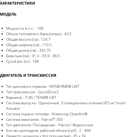
ХАРАКТЕРИСТИКИ
МОДЕЛЬ
Мощность в л.с. - 168
Объем топливного бака (литры) - 43.5
Общая высота (см) - 124.7
Общая ширина (см) - 110.5
Общая длина (см) - 332.75
База лыж (см) - 91.4 - 93.9 - 96.5
Сухой вес (кг) - 188
ДВИГАТЕЛЬ И ТРАНСМИССИЯ
Тип дискового тормоза - AXYS® RMK® LWT
Тип трансмиссии - QuickDrive2
Вариатор - P-85 / TEAM® LWT
Система выпуска - Одиночный, 3-позиционные клапана VES w/ Smart
Actuator
Система подачи топлива - Инжектор Cleanfire®
Система зажигания - Patriot™ 3DS
Тип двигателя / Охлаждение - Patriot / Жидкостное
Кол-во цилиндров, рабочий объем (см3) - 2 - 840
Диаметр цилиндра x Ход поршня (мм) - 85 x 74