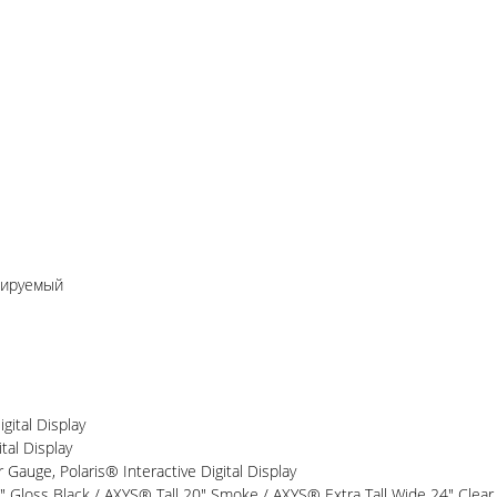
улируемый
ital Display
tal Display
uge, Polaris® Interactive Digital Display
loss Black / AXYS® Tall 20" Smoke / AXYS® Extra Tall Wide 24" Clear