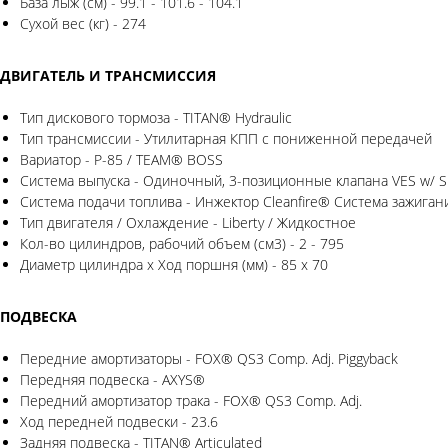
База лыж (см) - 99.1 - 101.6 - 104.1
Сухой вес (кг) - 274
ДВИГАТЕЛЬ И ТРАНСМИССИЯ
Тип дискового тормоза - TITAN® Hydraulic
Тип трансмиссии - Утилитарная КПП с пониженной передачей
Вариатор - P-85 / TEAM® BOSS
Система выпуска - Одиночный, 3-позиционные клапана VES w/ Sm
Система подачи топлива - Инжектор Cleanfire® Система зажигани
Тип двигателя / Охлаждение - Liberty / Жидкостное
Кол-во цилиндров, рабочий объем (см3) - 2 - 795
Диаметр цилиндра x Ход поршня (мм) - 85 x 70
ПОДВЕСКА
Передние амортизаторы - FOX® QS3 Comp. Adj. Piggyback
Передняя подвеска - AXYS®
Передний амортизатор трака - FOX® QS3 Comp. Adj.
Ход передней подвески - 23.6
Задняя подвеска - TITAN® Articulated