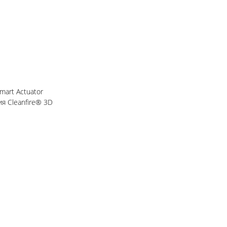
art Actuator
я Cleanfire® 3D