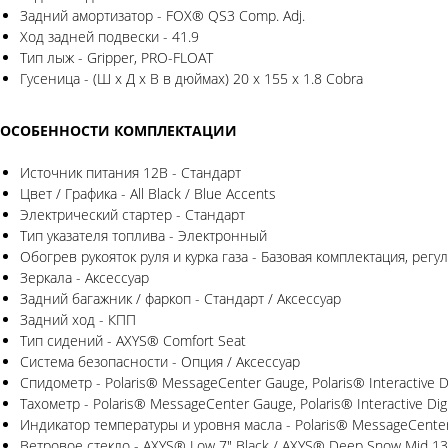
Задний амортизатор - FOX® QS3 Comp. Adj.
Ход задней подвески - 41.9
Тип лыж - Gripper, PRO-FLOAT
Гусеница - (Ш х Д х В в дюймах) 20 x 155 x 1.8 Cobra
ОСОБЕННОСТИ КОМПЛЕКТАЦИИ
Источник питания 12B - Стандарт
Цвет / Графика - All Black / Blue Accents
Электрический стартер - Стандарт
Тип указателя топлива - Электронный
Обогрев рукояток руля и курка газа - Базовая комплектация, рег
Зеркала - Аксессуар
Задний багажник / фаркоп - Стандарт / Аксессуар
Задний ход - КПП
Тип сидений - AXYS® Comfort Seat
Система безопасности - Опция / Аксессуар
Спидометр - Polaris® MessageCenter Gauge, Polaris® Interactive Dig
Тахометр - Polaris® MessageCenter Gauge, Polaris® Interactive Digi
Индикатор температуры и уровня масла - Polaris® MessageCenter Ga
Ветровое стекло - AXYS® Low 7" Black / AXYS® Deep Snow Mid 13" G