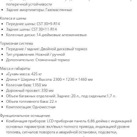
поперечной устойчивости
Задние амортизаторы: Газомаслянные
Колеса и шины
Передние шины: CST 30×9-R14
Задние шины: CST 30×11-R14
Колесные диски: 14-дюймовые алюминиевые
Тормозная система
Передние / задние: Двойной дисковый тормоз
Тип управления: Ножной / ручной
Дополнительно: Стояночный тормоз
Масса и габариты
«Сухая» масса: 425 кг
Длина × Ширина × Высота: 2300 × 1230 × 1460 мм
Колесная база: 1350 мм
Дорожный просвет: 330 мм
Объем багажных отделений: Заднее: 20 л., под сиденьем:1,7 л.
Объем топливного бака: 22 л
Комплектация: Одноместная
Функциональное оснащение
Комбинация приборов: LCD приборная панель 6,86 дюйма с индикацией
основных параметров: вкл/выкл полного привода, индикацией уровня
топлива, сигналов поворота и аварийной остановки, подсветки,