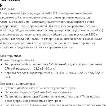
р.
ОПИСАНИЕ
Спортивная версия квадроцикла PATHCROSS — одноместная модель
с подготовкой для покорения самых сложных грязевых маршрутов.
Активные райдеры по-настоящему оценят спортивный характер этого
квадроцикла. В этой версии модель имеет выносной радиатор, резину CST
Wild Thang 30", дополнительную защиту днища, электроусилитель руля (EPS),
алюминиевые легкосплавные диски, лебедку с тяговым усилием 1500 кг,
усиленный передний и задний бампер и расширители колесных арок. Такая
комплектация позволяет без дополнительной подготовки отправиться
штурмовать бездорожье и сложные грязевые участки.
Характеристики
Двигатель и трансмиссия
Тип двигателя: Двухцилиндровый V-образный, жидкостного охлаждения,
976 см³, мощность — 63,7 кВт (87 л. с.)
Коробка передач: Вариатор CVTech, L-H-N-R-P. Режимы 2WD / 4WD / 4WD
Lock
Подвеска и амортизаторы
Рулевое управление: EPS — электроусилитель руля
Передняя подвеска: Двойные А-образные рычаги
Передние амортизаторы: Газомаслянные амортизаторы YIT с выносным
резервуаром и возможностью регулировки
Задняя подвеска: Независимая с продольными рычагами и стабилизатором