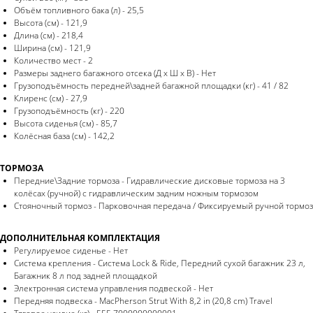
Объём топливного бака (л) - 25,5
Высота (см) - 121,9
Длина (см) - 218,4
Ширина (см) - 121,9
Количество мест - 2
Размеры заднего багажного отсека (Д x Ш x В) - Нет
Грузоподъёмность передней\задней багажной площадки (кг) - 41 / 82
Клиренс (см) - 27,9
Грузоподъёмность (кг) - 220
Высота сиденья (см) - 85,7
Колёсная база (см) - 142,2
ТОРМОЗА
Передние\Задние тормоза - Гидравлические дисковые тормоза на 3
колёсах (ручной) с гидравлическим задним ножным тормозом
Стояночный тормоз - Парковочная передача / Фиксируемый ручной тормоз
ДОПОЛНИТЕЛЬНАЯ КОМПЛЕКТАЦИЯ
Регулируемое сиденье - Нет
Система крепления - Система Lock & Ride, Передний сухой багажник 23 л,
Багажник 8 л под задней площадкой
Электронная система управления подвеской - Нет
Передняя подвеска - MacPherson Strut With 8,2 in (20,8 cm) Travel