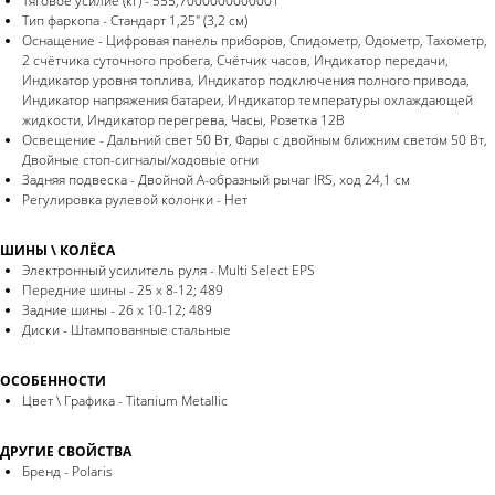
Тяговое усилие (кг) - 555,7000000000001
Тип фаркопа - Стандарт 1,25" (3,2 см)
Оснащение - Цифровая панель приборов, Спидометр, Одометр, Тахометр,
2 счётчика суточного пробега, Счётчик часов, Индикатор передачи,
Индикатор уровня топлива, Индикатор подключения полного привода,
Индикатор напряжения батареи, Индикатор температуры охлаждающей
жидкости, Индикатор перегрева, Часы, Розетка 12В
Освещение - Дальний свет 50 Вт, Фары с двойным ближним светом 50 Вт,
Двойные стоп-сигналы/ходовые огни
Задняя подвеска - Двойной А-образный рычаг IRS, ход 24,1 см
Регулировка рулевой колонки - Нет
ШИНЫ \ КОЛЁСА
Электронный усилитель руля - Multi Select EPS
Передние шины - 25 x 8-12; 489
Задние шины - 26 x 10-12; 489
Диски - Штампованные стальные
ОСОБЕННОСТИ
Цвет \ Графика - Titanium Metallic
ДРУГИЕ СВОЙСТВА
Бренд - Polaris