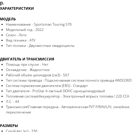
р.
ХАРАКТЕРИСТИКИ
МОДЕЛЬ
Наименование - Sportsman Touring 570
Модельный год - 2022
Сезон - Лето
Вид техники - ATV
Тип техники - Двухместные квадроциклы
ДВИГАТЕЛЬ И ТРАНСМИССИЯ
Помощь при спуске - Нет
Охлаждение - Жидкостное
Рабочий объём цилиндров (см3) - 567
Тип системы привода - Подключаемая система полного привода AWD/2WD
Система торможения двигателем (EBS) - Стандарт
Тип двигателя - ProStar 4-тактный DOHC одноцилиндровый
Топливная система\Аккумулятор - Электронный впрыск топлива / 220 CCA
Л.С. - 44
Трансмиссия\Главная передача - Автоматическая PVT P/R/N/L/H, линейное
переключение
РАЗМЕРЫ
Сухой вес (кг) - 336