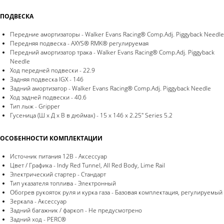
ПОДВЕСКА
Передние амортизаторы - Walker Evans Racing® Comp.Adj. Piggyback Needle
Передняя подвеска - AXYS® RMK® регулируемая
Передний амортизатор трака - Walker Evans Racing® Comp.Adj. Piggyback
Needle
Ход передней подвески - 22.9
Задняя подвеска IGX - 146
Задний амортизатор - Walker Evans Racing® Comp.Adj. Piggyback Needle
Ход задней подвески - 40.6
Тип лыж - Gripper
Гусеница (Ш х Д х В в дюймах) - 15 x 146 x 2.25" Series 5.2
ОСОБЕННОСТИ КОМПЛЕКТАЦИИ
Источник питания 12B - Аксессуар
Цвет / Графика - Indy Red Tunnel, All Red Body, Lime Rail
Электрический стартер - Стандарт
Тип указателя топлива - Электронный
Обогрев рукояток руля и курка газа - Базовая комплектация, регулируемый
Зеркала - Аксессуар
Задний багажник / фаркоп - Не предусмотрено
Задний ход - PERC®