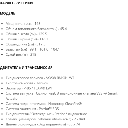
ХАРАКТЕРИСТИКИ
МОДЕЛЬ
Мощность в л.с. - 168
Объем топливного бака (литры) - 45.4
Общая высота (см) - 129.5
Общая ширина (см) - 118.1
Общая длина (см) - 317.5
База лыж (см) - 99.1 - 101.6 - 104.1
Сухой вес (кг) - 215
ДВИГАТЕЛЬ И ТРАНСМИССИЯ
Тип дискового тормоза - AXYS® RMK® LWT
Тип трансмиссии - Цепной
Вариатор - P-85 / TEAM® LWT
Система выпуска - Одиночный, 3-позиционные клапана VES w/ Smart
Actuator
Система подачи топлива - Инжектор Cleanfire®
Система зажигания - Patriot™ 3DS
Тип двигателя / Охлаждение - Patriot / Жидкостное
Кол-во цилиндров, рабочий объем (см3) - 2 - 840
Диаметр цилиндра x Ход поршня (мм) - 85 x 74