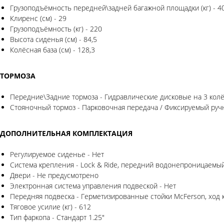
Грузоподъёмность передней\задней багажной площадки (кг) - 40.
Клиренс (см) - 29
Грузоподъёмность (кг) - 220
Высота сиденья (см) - 84,5
Колёсная база (см) - 128,3
ТОРМОЗА
Передние\Задние тормоза - Гидравлические дисковые на 3 кол
Стояночный тормоз - Парковочная передача / Фиксируемый руч
ДОПОЛНИТЕЛЬНАЯ КОМПЛЕКТАЦИЯ
Регулируемое сиденье - Нет
Система крепления - Lock & Ride, передний водонепроницаемый 
Двери - Не предусмотрено
Электронная система управления подвеской - Нет
Передняя подвеска - Герметизированные стойки McFerson, ход к
Тяговое усилие (кг) - 612
Тип фаркопа - Стандарт 1.25"