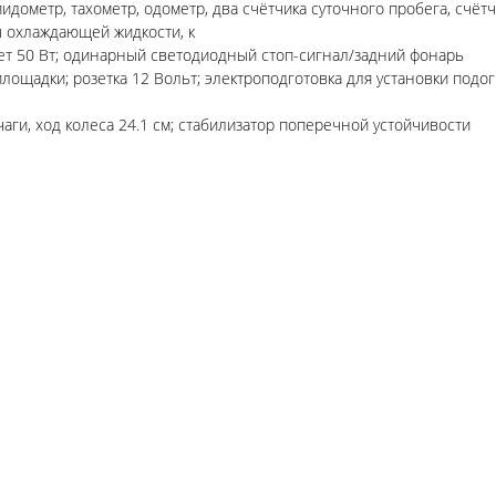
метр, тахометр, одометр, два счётчика суточного пробега, счётч
ы охлаждающей жидкости, к
ет 50 Вт; одинарный светодиодный стоп-сигнал/задний фонарь
ощадки; розетка 12 Вольт; электроподготовка для установки подог
ги, ход колеса 24.1 см; стабилизатор поперечной устойчивости