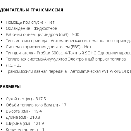
ДВИГАТЕЛЬ И ТРАНСМИССИЯ
Помощь при спуске - Нет
Охлаждение - Жидкостное
Рабочий объём цилиндров (см3) - 500
Тип системы привода - Автоматическая система полного приво
Система торможения двигателем (EBS) - Нет
Тип двигателя - ProStar 500cc, 4-Тактный SOHC Одноцилиндров
Топливная система\Аккумулятор Электронный впрыск топлива
Л.С. - 33
Трансмиссия\Главная передача - Автоматическая PVT P/R/N/L/H; 
РАЗМЕРЫ
Сухой вес (кг) - 317,5
Объём топливного бака (л) - 17
Высота (см) - 119,4
Длина (см) - 210,8
Ширина (см) - 121,9
Количество мест - 1