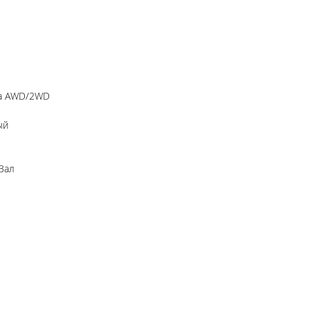
да AWD/2WD
ый
Вал