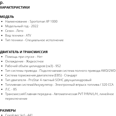
р.
ХАРАКТЕРИСТИКИ
МОДЕЛЬ
Наименование - Sportsman XP 1000
Модельный год - 2022
Сезон - Лето
Вид техники - ATV
Тип техники - Специальное исполнение
ДВИГАТЕЛЬ И ТРАНСМИССИЯ
Помощь при спуске - Нет
Охлаждение - Жидкостное
Рабочий объём цилиндров (см3) - 952
Тип системы привода - Подключаемая система полного привода AWD/2WD
Система торможения двигателем (EBS) - Стандарт
Тип двигателя - ProStar 4-тактный SOHC двухцилиндровый
Топливная система\Аккумулятор - Электронный впрыск топлива / 320 CCA
Л.С. - 85
Трансмиссия\Главная передача - Автоматическая PVT P/R/N/L/H, линейное
переключение
РАЗМЕРЫ
Сухой вес (кг) - 441