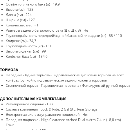
Объём топливного бака (л) - 19,9
Высота (см) - 128
Длина (см) - 224
Ширина (см) - 127
Количество мест - 1
Размеры заднего багажного отсека (Д x Ш x В) - Нет
Грузоподъёмность передней\задней багажной площадки (кг) - 55 / 110
Клиренс (см) - 34,3
Грузоподъёмность (кг) - 131
Высота сиденья (см) - 99
Колёсная база (см) - 134,6
ТОРМОЗА
Передние\Задние тормоза - Гидравлические дисковые тормоза на всех
колёсах (ручной) с гидравлическим задним ножным тормозом
Стояночный тормоз - Парковочная передача / Фиксируемый ручной тормоз
ДОПОЛНИТЕЛЬНАЯ КОМПЛЕКТАЦИЯ
Регулируемое сиденье - Нет
Система крепления - Lock & Ride, 2 Gal (8 L) Rear Storage
Электронная система управления подвеской - Нет
Передняя подвеска - High Clearance Arched Dual A-Arm 7,4 in (18,8 cm)
Travel