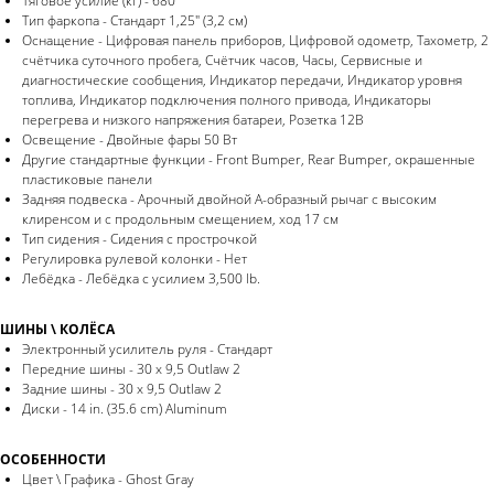
Тяговое усилие (кг) - 680
Тип фаркопа - Стандарт 1,25" (3,2 см)
Оснащение - Цифровая панель приборов, Цифровой одометр, Тахометр, 2
счётчика суточного пробега, Счётчик часов, Часы, Сервисные и
диагностические сообщения, Индикатор передачи, Индикатор уровня
топлива, Индикатор подключения полного привода, Индикаторы
перегрева и низкого напряжения батареи, Розетка 12В
Освещение - Двойные фары 50 Вт
Другие стандартные функции - Front Bumper, Rear Bumper, окрашенные
пластиковые панели
Задняя подвеска - Арочный двойной А-образный рычаг с высоким
клиренсом и с продольным смещением, ход 17 см
Тип сидения - Сидения с прострочкой
Регулировка рулевой колонки - Нет
Лебёдка - Лебёдка с усилием 3,500 lb.
ШИНЫ \ КОЛЁСА
Электронный усилитель руля - Стандарт
Передние шины - 30 x 9,5 Outlaw 2
Задние шины - 30 x 9,5 Outlaw 2
Диски - 14 in. (35.6 cm) Aluminum
ОСОБЕННОСТИ
Цвет \ Графика - Ghost Gray