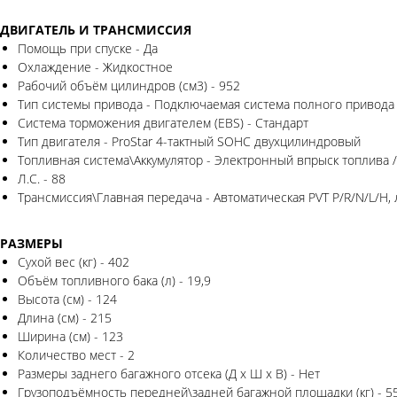
ДВИГАТЕЛЬ И ТРАНСМИССИЯ
Помощь при спуске - Да
Охлаждение - Жидкостное
Рабочий объём цилиндров (см3) - 952
Тип системы привода - Подключаемая система полного привод
Система торможения двигателем (EBS) - Стандарт
Тип двигателя - ProStar 4-тактный SOHC двухцилиндровый
Топливная система\Аккумулятор - Электронный впрыск топлива 
Л.С. - 88
Трансмиссия\Главная передача - Автоматическая PVT P/R/N/L/H
РАЗМЕРЫ
Сухой вес (кг) - 402
Объём топливного бака (л) - 19,9
Высота (см) - 124
Длина (см) - 215
Ширина (см) - 123
Количество мест - 2
Размеры заднего багажного отсека (Д x Ш x В) - Нет
Грузоподъёмность передней\задней багажной площадки (кг) - 55