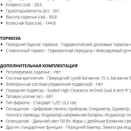
Клиренс (см) - 28,5
Грузоподъёмность (кг) - 261
Высота сиденья (см) - 90,8
Колёсная база (см) - 144,8
ТОРМОЗА
Передние\Задние тормоза - Гидравлические дисковые тормоза н
Стояночный тормоз - Парковочная передача / Фиксируемый руч
ДОПОЛНИТЕЛЬНАЯ КОМПЛЕКТАЦИЯ
Регулируемое сиденье - Нет
Система крепления - Прередний сухой багажник 15 л, Багажник 
Электронная система управления подвеской - Нет
Передняя подвеска - Sealed High Clearance Arched Dual A-Arm 9" (
Тяговое усилие (кг) - 681
Тип фаркопа - Стандарт 1,25" (3,2 см)
Оснащение - Цифровая панель приборов, Спидометр, Одометр, Т
полного привода, Индикатор напряжения батареи, Индикатор те
Освещение - Дальний свет 50 Вт, Фары с двойным ближним све
Другие стандартные функции - Передний бампер, Зажита рук в