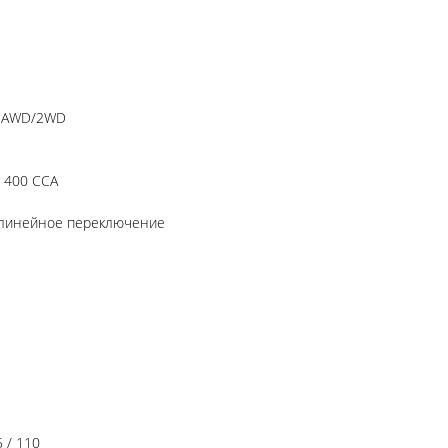
а AWD/2WD
/ 400 CCA
, линейное переключение
 / 110