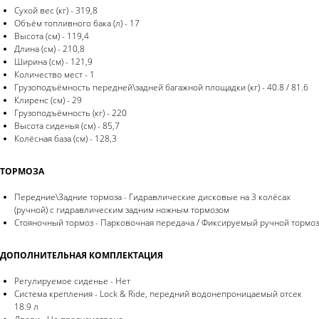
Сухой вес (кг) - 319,8
Объём топливного бака (л) - 17
Высота (см) - 119,4
Длина (см) - 210,8
Ширина (см) - 121,9
Количество мест - 1
Грузоподъёмность передней\задней багажной площадки (кг) - 40.8 / 81.6
Клиренс (см) - 29
Грузоподъёмность (кг) - 220
Высота сиденья (см) - 85,7
Колёсная база (см) - 128,3
ТОРМОЗА
Передние\Задние тормоза - Гидравлические дисковые на 3 колёсах
(ручной) с гидравлическим задним ножным тормозом
Стояночный тормоз - Парковочная передача / Фиксируемый ручной тормоз
ДОПОЛНИТЕЛЬНАЯ КОМПЛЕКТАЦИЯ
Регулируемое сиденье - Нет
Система крепления - Lock & Ride, передний водонепроницаемый отсек
18.9 л