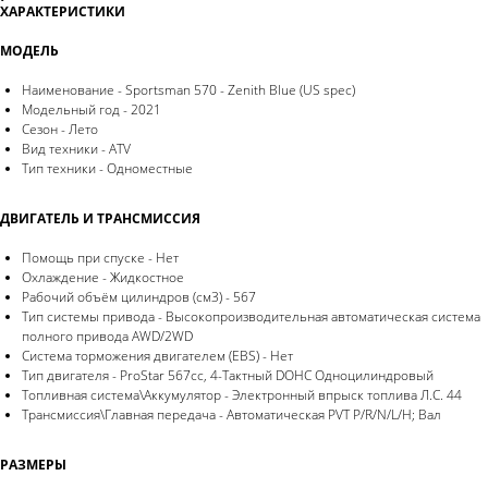
ХАРАКТЕРИСТИКИ
МОДЕЛЬ
Наименование - Sportsman 570 - Zenith Blue (US spec)
Модельный год - 2021
Сезон - Лето
Вид техники - ATV
Тип техники - Одноместные
ДВИГАТЕЛЬ И ТРАНСМИССИЯ
Помощь при спуске - Нет
Охлаждение - Жидкостное
Рабочий объём цилиндров (см3) - 567
Тип системы привода - Высокопроизводительная автоматическая система
полного привода AWD/2WD
Система торможения двигателем (EBS) - Нет
Тип двигателя - ProStar 567cc, 4-Тактный DOHC Одноцилиндровый
Топливная система\Аккумулятор - Электронный впрыск топлива Л.С. 44
Трансмиссия\Главная передача - Автоматическая PVT P/R/N/L/H; Вал
РАЗМЕРЫ