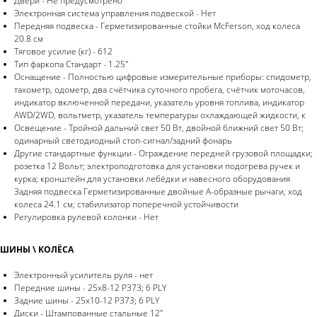
Двери - Не предусмотрено
Электронная система управления подвеской - Нет
Передняя подвеска - Герметизированные стойки McFerson, ход колеса
20.8 см
Тяговое усилие (кг) - 612
Тип фаркопа Стандарт - 1.25"
Оснащение - Полностью цифровые измерительные приборы: спидометр,
тахометр, одометр, два счётчика суточного пробега, счётчик моточасов,
индикатор включенной передачи, указатель уровня топлива, индикатор
AWD/2WD, вольтметр, указатель температуры охлаждающей жидкости, к
Освещение - Тройной дальний свет 50 Вт, двойной ближний свет 50 Вт;
одинарный светодиодный стоп-сигнал/задний фонарь
Другие стандартные функции - Ограждение передней грузовой площадки;
розетка 12 Вольт; электроподготовка для установки подогрева ручек и
курка; кронштейн для установки лебёдки и навесного оборудования
Задняя подвеска Герметизированные двойные А-образные рычаги, ход
колеса 24.1 см; стабилизатор поперечной устойчивости
Регулировка рулевой колонки - Нет
ШИНЫ \ КОЛЁСА
Электронный усилитель руля - нет
Передние шины - 25x8-12 P373; 6 PLY
Задние шины - 25x10-12 P373; 6 PLY
Диски - Штампованные стальные 12"