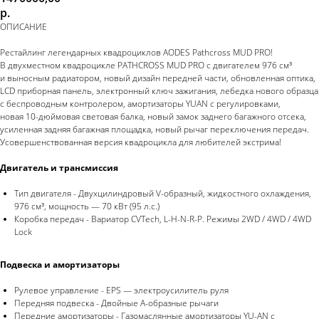
р.
ОПИСАНИЕ
Рестайлинг легендарных квадроциклов AODES Pathcross MUD PRO!
В двухместном квадроцикле PATHCROSS MUD PRO с двигателем 976 см³
и выносным радиатором, новый дизайн передней части, обновленная оптика,
LCD приборная панель, электронный ключ зажигания, лебедка нового образца
с беспроводным контролером, амортизаторы YUAN с регулировками,
новая 10-дюймовая световая балка, новый замок заднего багажного отсека,
усиленная задняя багажная площадка, новый рычаг переключения передач.
Усовершенствованная версия квадроцикла для любителей экстрима!
Двигатель и трансмиссия
Тип двигателя - Двухцилиндровый V-образный, жидкостного охлаждения,
976 см³, мощность — 70 кВт (95 л.с.)
Коробка передач - Вариатор CVTech, L-H-N-R-P. Режимы 2WD / 4WD / 4WD
Lock
Подвеска и амортизаторы
Рулевое управление - EPS — электроусилитель руля
Передняя подвеска - Двойные А-образные рычаги
Передние амортизаторы - Газомаслянные амортизаторы YU-AN с