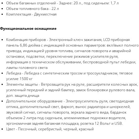
Объем багажных отделений - Заднее: 20 л., под сиденьем: 1,7 л
Объем топливного бака - 22 л
Комплектация - Двухместная
Функциональное оснащение
Комбинация приборов - Электронный ключ зажигания, LCD приборная
панель 6,86 дюйма с индикацией основных параметров: вкл/выкл полного
привода, индикацией уровня топлива, сигналов поворота и аварийной
остановки, подсветки, переключение режимов усилителя руля,
информация о техническом обслуживании, беспроводной пульт лебедки,
лампы головного света
Лебедка - Лебедка с синтетическим тросом и тросоукладчиком, тяговое
усилие 1500 кг
Элементы защиты - Ветрозащита рук на руле, расширители колесных арок,
усиленный передний и задний бампер, замок блокировки рулевого вала,
доп. защита днища
Дополнительное оборудование - Электроусилитель руля, светодиодная
оптика, дополнительный свет, фаркоп, вынос радиатора и шноркелей,
звуковой сигнал, сигналы поворота, зеркала заднего вида, бардачок
объемом 2 литра под сиденьем, алюминиевые подножки водителя,
эргономичная задняя багажная площадка, розетка 12 Вольт и USB.
Цвет - Песочный, серебристый, черный, красный