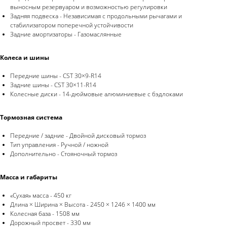
выносным резервуаром и возможностью регулировки
Задняя подвеска - Независимая с продольными рычагами и
стабилизатором поперечной устойчивости
Задние амортизаторы - Газомаслянные
Колеса и шины
Передние шины - CST 30×9-R14
Задние шины - CST 30×11-R14
Колесные диски - 14-дюймовые алюминиевые с бэдлоками
Тормозная система
Передние / задние - Двойной дисковый тормоз
Тип управления - Ручной / ножной
Дополнительно - Стояночный тормоз
Масса и габариты
«Сухая» масса - 450 кг
Длина × Ширина × Высота - 2450 × 1246 × 1400 мм
Колесная база - 1508 мм
Дорожный просвет - 330 мм