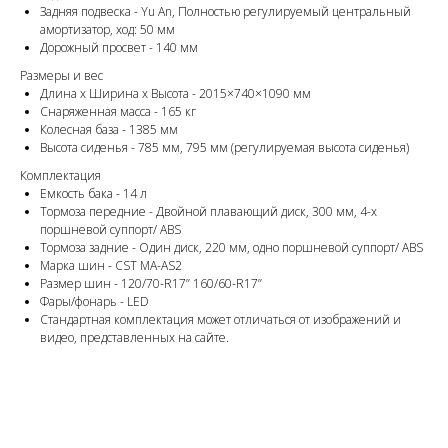
Задняя подвеска - Yu An, Полностью регулируемый центральный
амортизатор, ход: 50 мм
Дорожный просвет - 140 мм
Размеры и вес
Длина х Ширина х Высота - 2015×740×1090 мм
Снаряженная масса - 165 кг
Колесная база - 1385 мм
Высота сиденья - 785 мм, 795 мм (регулируемая высота сиденья)
Комплектация
Емкость бака - 14 л
Тормоза передние - Двойной плавающий диск, 300 мм, 4-х
поршневой суппорт/ ABS
Тормоза задние - Один диск, 220 мм, одно поршневой суппорт/ ABS
Марка шин - CST MA-AS2
Размер шин - 120/70-R17’’ 160/60-R17’’
Фары/фонарь - LED
Стандартная комплектация может отличаться от изображений и
видео, представленных на сайте.