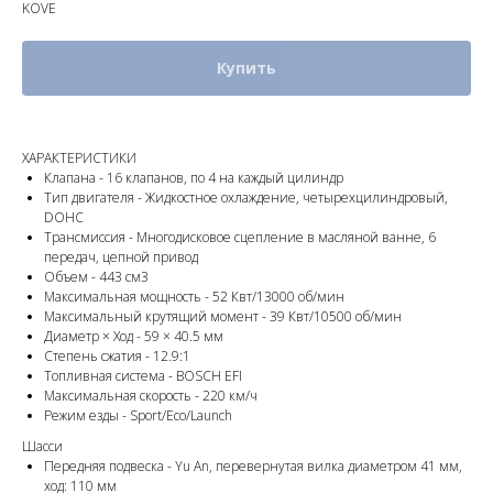
KOVE
Купить
ХАРАКТЕРИСТИКИ
Клапана - 16 клапанов, по 4 на каждый цилиндр
Тип двигателя - Жидкостное охлаждение, четырехцилиндровый,
DOHC
Трансмиссия - Многодисковое сцепление в масляной ванне, 6
передач, цепной привод
Объем - 443 см3
Максимальная мощность - 52 Квт/13000 об/мин
Максимальный крутящий момент - 39 Квт/10500 об/мин
Диаметр × Ход - 59 × 40.5 мм
Степень сжатия - 12.9:1
Топливная система - BOSCH EFI
Максимальная скорость - 220 км/ч
Режим езды - Sport/Eco/Launch
Шасси
Передняя подвеска - Yu An, перевернутая вилка диаметром 41 мм,
ход: 110 мм