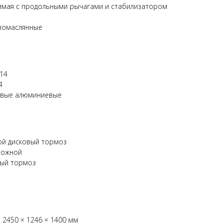
симая с продольными рычагами и стабилизатором
азомаслянные
R14
4
мовые алюминиевые
ной дисковый тормоз
 ножной
ный тормоз
 2450 × 1246 × 1400 мм