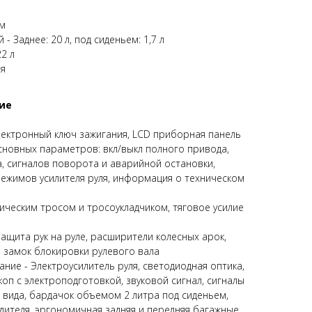
мм
 Заднее: 20 л, под сиденьем: 1,7 л
2 л
ая
ие
ектронный ключ зажигания, LCD приборная панель
сновных параметров: вкл/выкл полного привода,
, сигналов поворота и аварийной остановки,
режимов усилителя руля, информация о техническом
тическим тросом и тросоукладчиком, тяговое усилие
ащита рук на руле, расширители колесных арок,
, замок блокировки рулевого вала
ие - Электроусилитель руля, cветодиодная оптика,
оп с электроподготовкой, звуковой сигнал, сигналы
 вида, бардачок объемом 2 литра под сиденьем,
ителя, эргономичная задняя и передняя багажные