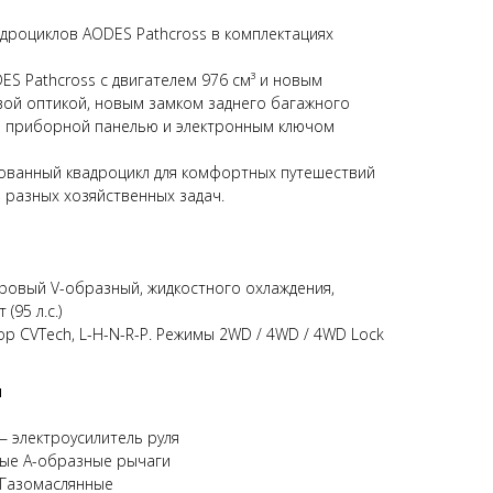
дроциклов AODES Pathcross в комплектациях
S Pathcross с двигателем 976 см³ и новым
вой оптикой, новым замком заднего багажного
D приборной панелью и электронным ключом
ованный квадроцикл для комфортных путешествий
разных хозяйственных задач.
дровый V-образный, жидкостного охлаждения,
(95 л.с.)
р CVTech, L-H-N-R-P. Режимы 2WD / 4WD / 4WD Lock
ы
— электроусилитель руля
ные А-образные рычаги
 Газомаслянные