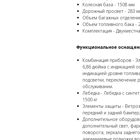
Колесная база - 1508 мм
Дорожный просвет - 283 
Объем багажных отделений -
Объем топливного бака - 2
Комплектация - Двухместн
Функциональное оснащен
Комбинация приборов - Эл
6,86 дюйма с индикацией о
индикацией уровня топлива
подсветки, переключение 
обслуживании.
Лебедка - Лебедка с синте
1500 кг
Элементы защиты - Ветроз
передний и задний бампер
Дополнительное оборудован
дополнительный свет, фарк
поворота, зеркала заднего
алюминиевые подножки вод