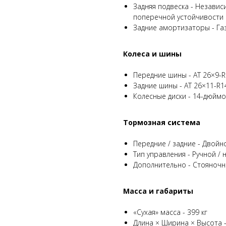
Задняя подвеска - Незави
поперечной устойчивости
Задние амортизаторы - Г
Колеса и шины
Передние шины - AT 26×9-
Задние шины - AT 26×11-R1
Колесные диски - 14-дюй
Тормозная система
Передние / задние - Двой
Тип управления - Ручной /
Дополнительно - Стояноч
Масса и габариты
«Сухая» масса - 399 кг
Длина × Ширина × Высота -