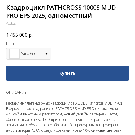
Квадроцикл PATHCROSS 1000S MUD
PRO EPS 2025, одноместный
Aodes
1 455 000
р.
Цвет
Sand Gold
Купить
ОПИСАНИЕ
Рестайлинг легендарных квадроциклов AODES Pathcross MUD PRO!
В одноместном квадроцикле PATHCROSS MUD PRO с двигателем
976 см³ и выносным радиатором, новый дизайн передней части,
обновленная оптика, LCD приборная панель, электронный ключ
зажигания, лебедка нового образца с беспроводным контролером,
амортизаторы YUAN с регулировками, новая 10-дюймовая световая