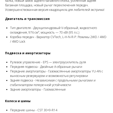
балка, новый замок заднего багажного отсека, усиленная задняя
багажная площадка, новый рычаг переключения передач.
Усовершенствованная версия квадроцикла для любителей экстрима!
Двигатель и трансмиссия
Тип двигателя - Двухцилиндровый V-образный, жидкостного
охлаждения, 976 см³, мощность — 70 кВт (95 л.с.)
Коробка передач - Вариатор CVTech, L-H-N-R-P. Режимы 2WD / 4WD
/ 4WD Lock
Подвеска и амортизаторы
Рулевое управление - EPS — электроусилитель руля
Передняя подвеска - Двойные А-образные рычаги
Передние амортизаторы - Газомаслянные амортизаторы YU-AN с
выносным резервуаром и возможностью регулировки
Задняя подвеска - Независимая с продольными рычагами и
стабилизатором поперечной устойчивости
Задние амортизаторы - Газомаслянные
Колеса и шины
Передние шины - CST 30×9-R14