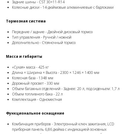
Задние шины - CST 30×11-R14
Колесные диски - 14-дюймовые алюминиевые с бэдлоками
Тормозная система
Передние / задние - Двойной дисковый тормоз
Тип управления - Ручной / ножной
Дополнительно - Стояночный тормоз
Масса и габариты
«Сухая» масса - 425 кг
Длина × Ширина × Высота - 2300 × 1246 × 1400 мм
Колесная база - 1348 мм
Дорожный просвет - 330 мм
Объем багажных отделений - Заднее: 20 л, под сиденьем: 1,7 л
Объем топливного бака - 22 л
Комплектация - Одноместная
Функциональное оснащение
Комбинация приборов - Электронный ключ зажигания, LCD
приборная панель 6,86 дюйма с индикацией основных