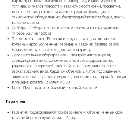
параметров: вкл/выкл полного привода, индикацией уровня
топлива, сигналов поворота и аварийной остановки, подсветки,
переключение режимов усилителя руля, информация о
техническом обслуживании, беспроводной пульт лебедки, лампы
головного света
Лебедка - Лебедка с синтетическим тросом и тросоукладчиком,
тяговое усилие 1500 кг
Элементы защиты - Ветрозащита рук на руле, расширители
колесных арок, усиленный передний и задний бампер, замок
блокировки рулевого вала, доп. защита днища
Дополнительное оборудование - Электроусилитель руля,
светодиодная оптика, дополнительный свет, фаркоп, вынос
радиатора и шноркелей, звуковой сигнал, сигналы поворота,
зеркала заднего вида, бардачок объемом 2 литра под сиденьем,
алюминиевые подножки водителя, эргономичная задняя багажная
площадка, розетка 12 Вольт и USB.
Цвет - Песочный, серебристый, черный, красный
Гарантия
Гарантия поддерживается производителем: Ограниченный срок
гарантийного обслуживания — 2 года